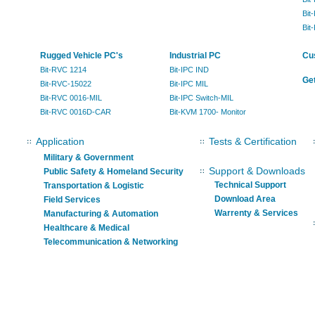
Bit
Bit
Rugged Vehicle PC's
Industrial PC
Cu
Bit-RVC 1214
Bit-IPC IND
Get
Bit-RVC-15022
Bit-IPC MIL
Bit-RVC 0016-MIL
Bit-IPC Switch-MIL
Bit-RVC 0016D-CAR
Bit-KVM 1700- Monitor
Application
Tests & Certification
Military & Government
Support & Downloads
Public Safety & Homeland Security
Technical Support
Transportation & Logistic
Download Area
Field Services
Warrenty & Services
Manufacturing & Automation
Healthcare & Medical
Telecommunication & Networking