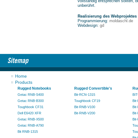
vollständig entsprechen sollten, b
unberührt.
Realisierung des Webprojektes
Programmierung:
moldaschl.de
Webdesign:
gd
Home
Products
Rugged Notebooks
Rugged Convertible's
Ru
Getac RNB-S400
Bit-RCN-1315
BIT
Getac RNB-B300
Toughbook CF19
Bit
Toughbook CF31
Bit-RNB-V100
Bit
Dell E6420 XFR
Bit-RNB-V200
Bit
Getac RNB-X500
Bit
Getac RNB-A790
Tou
Bit RNB-1315
Tou
Bit