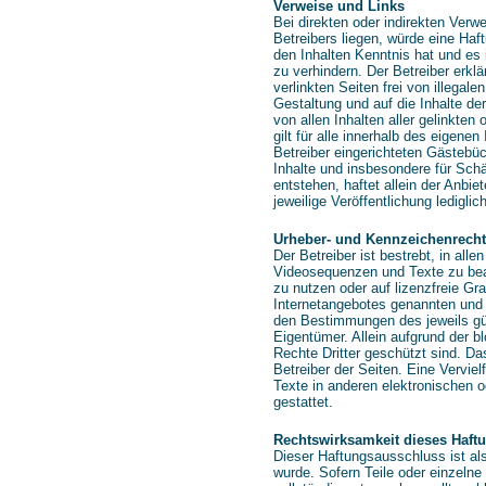
Verweise und Links
Bei direkten oder indirekten Verw
Betreibers liegen, würde eine Haft
den Inhalten Kenntnis hat und es 
zu verhindern. Der Betreiber erkl
verlinkten Seiten frei von illegale
Gestaltung und auf die Inhalte der
von allen Inhalten aller gelinkte
gilt für alle innerhalb des eigen
Betreiber eingerichteten Gästebüch
Inhalte und insbesondere für Sch
entstehen, haftet allein der Anbie
jeweilige Veröffentlichung lediglic
Urheber- und Kennzeichenrecht
Der Betreiber ist bestrebt, in al
Videosequenzen und Texte zu bea
zu nutzen oder auf lizenzfreie G
Internetangebotes genannten und 
den Bestimmungen des jeweils gül
Eigentümer. Allein aufgrund der 
Rechte Dritter geschützt sind. Das
Betreiber der Seiten. Eine Vervi
Texte in anderen elektronischen 
gestattet.
Rechtswirksamkeit dieses Haft
Dieser Haftungsausschluss ist al
wurde. Sofern Teile oder einzelne