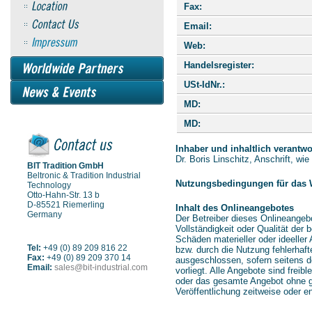
Fax:
Email:
Web:
Handelsregister:
USt-IdNr.:
MD:
MD:
Inhaber und inhaltlich verantw
Dr. Boris Linschitz, Anschrift, wie
BIT Tradition GmbH
Beltronic & Tradition Industrial
Nutzungsbedingungen für das 
Technology
Otto-Hahn-Str. 13 b
D-85521 Riemerling
Inhalt des Onlineangebotes
Germany
Der Betreiber dieses Onlineangebot
Vollständigkeit oder Qualität der
Schäden materieller oder ideeller
Tel:
+49 (0) 89 209 816 22
bzw. durch die Nutzung fehlerhaft
Fax:
+49 (0) 89 209 370 14
ausgeschlossen, sofern seitens de
Email:
sales@bit-industrial.com
vorliegt. Alle Angebote sind freib
oder das gesamte Angebot ohne g
Veröffentlichung zeitweise oder en